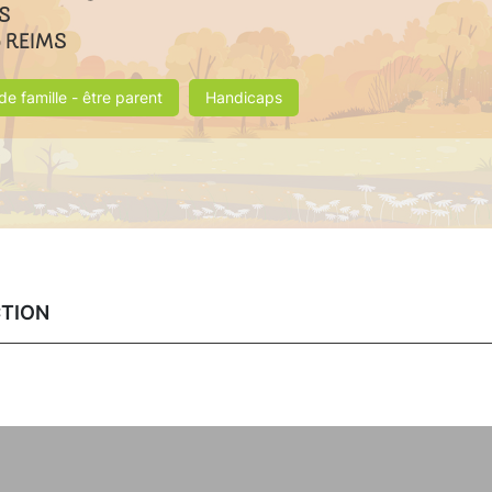
S
0
REIMS
de famille - être parent
Handicaps
CTION