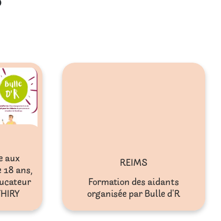
5
e aux
REIMS
 18 ans,
ucateur
Formation des aidants
THIRY
organisée par Bulle d'R