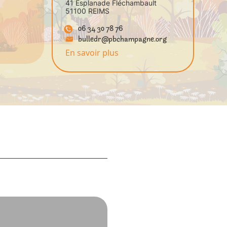
41 Esplanade Fléchambault
51100 REIMS
06 34 30 78 76
bulledr@pbchampagne.org
En savoir plus