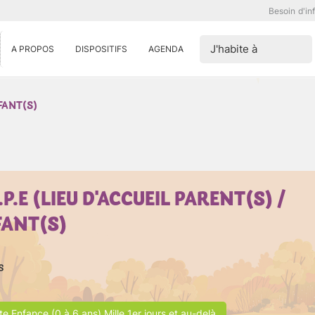
Besoin d'in
J'habite à
A PROPOS
DISPOSITIFS
AGENDA
NFANT(S)
.P.E (LIEU D'ACCUEIL PARENT(S) /
FANT(S)
s
te Enfance (0 à 6 ans) Mille 1er jours et au-delà