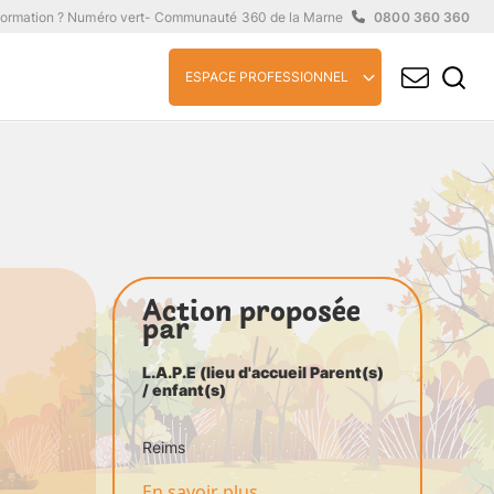
formation ? Numéro vert
- Communauté 360 de la Marne
0800 360 360
ESPACE PROFESSIONNEL
Action proposée
par
L.A.P.E (lieu d'accueil Parent(s)
/ enfant(s)
Reims
En savoir plus