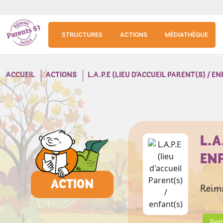
Aller au contenu principal
Panneau de gestion des cookies
STRUCTURES
ACTIONS
MÉDIATHÈQUE
ACCUEIL
ACTIONS
L.A.P.E (LIEU D'ACCUEIL PARENT(S) / E
L.A
EN
ACTION
Reim
Peti