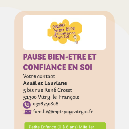
PAUSE BIEN-ETRE ET
CONFIANCE EN SOI
Votre contact
Anaël et Lauriane
5 bis rue René Crozet
51300
Vitry-le-François
0326740806
famille@mpt-paysvitryat.fr
Petite Enfance (0 à 6 ans) Mille 1er