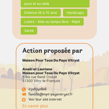
jours et au-delà
Enfance (6 à 10 ans)
Handicaps
Loisirs - Aide au temps libre - Répit
Santé
Action proposée par
Maison Pour Tous Du Pays Vitryat
Anaël et Lauriane
Maison pour Tous Du Pays Vitryat
5 bis rue René Crozet
51300 Vitry-le-François
0326740806
famille@mpt-paysvitryat.fr
Voir leur site internet
En savoir plus