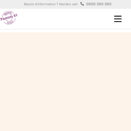
Aller au contenu principal
Panneau de gestion des cookies
0800 360 360
Besoin d'information ? Numéro vert