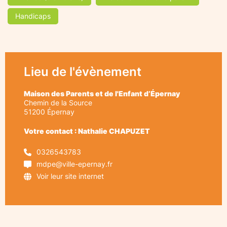
Handicaps
Lieu de l'évènement
Maison des Parents et de l'Enfant d’Épernay
Chemin de la Source
51200
Épernay
Votre contact : Nathalie CHAPUZET
0326543783
mdpe@ville-epernay.fr
Voir leur site internet