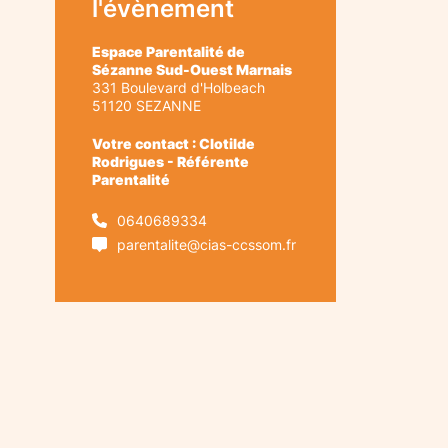
l'évènement
Espace Parentalité de
Sézanne Sud-Ouest Marnais
331 Boulevard d'Holbeach
51120
SEZANNE
Votre contact : Clotilde
Rodrigues - Référente
Parentalité
0640689334
parentalite@cias-ccssom.fr