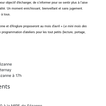
our objectif d'
échanger, de s’informer pour se sentir plus à l’aise
lité. Un moment enrichissant, bienveillant et sans jugement.
 à tous.
ne et d'Anglure proposeront au mois d'avril «
Le mini mois des
e programmation d'ateliers pour les tout petits (lecture, portage,
Sézanne
sternay
ézanne à 17h
ents
0 à la MIPE de Sézanne