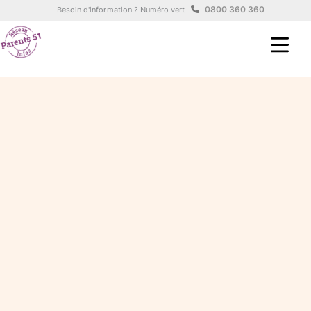
Aller au contenu principal
Panneau de gestion des cookies
0800 360 360
Besoin d'information ? Numéro vert