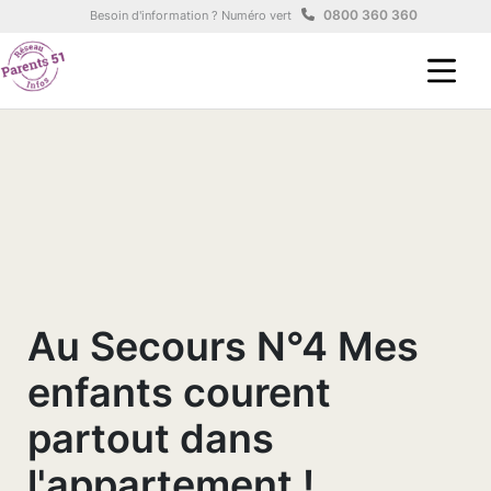
Aller au contenu principal
Panneau de gestion des cookies
0800 360 360
Besoin d'information ? Numéro vert
Au Secours N°4 Mes
enfants courent
partout dans
l'appartement !