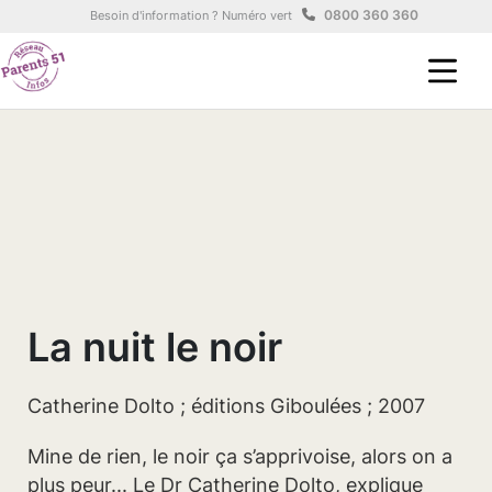
Aller au contenu principal
Panneau de gestion des cookies
0800 360 360
Besoin d'information ? Numéro vert
La nuit le noir
Catherine Dolto ; éditions Giboulées ; 2007
Mine de rien, le noir ça s’apprivoise, alors on a
plus peur... Le Dr Catherine Dolto, explique