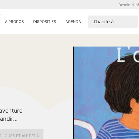
Besoin d'in
J'habite à
A PROPOS
DISPOSITIFS
AGENDA
 aventure
andir...
ER JOURS ET AU-DELÀ