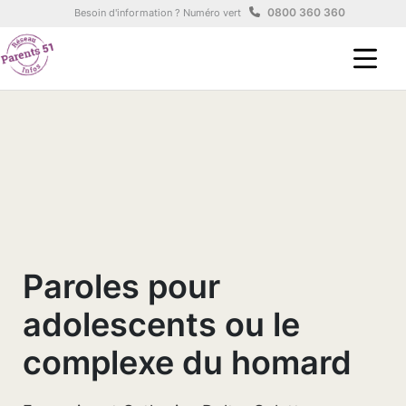
Aller au contenu principal
Panneau de gestion des cookies
0800 360 360
Besoin d'information ? Numéro vert
Paroles pour
adolescents ou le
complexe du homard