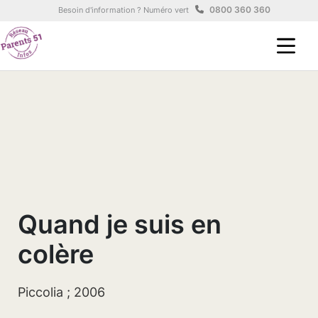
Aller au contenu principal
Panneau de gestion des cookies
0800 360 360
Besoin d'information ? Numéro vert
Quand je suis en
colère
Piccolia ; 2006