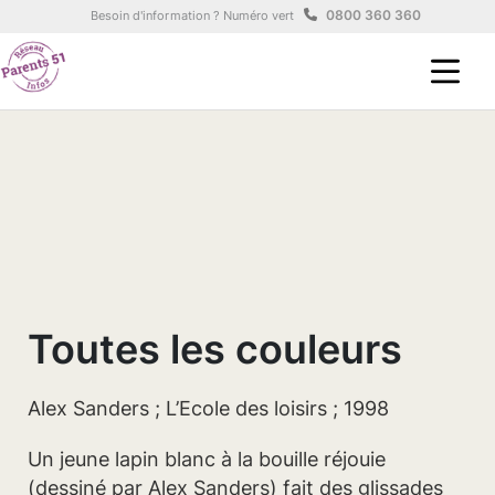
Aller au contenu principal
Panneau de gestion des cookies
0800 360 360
Besoin d'information ? Numéro vert
Toutes les couleurs
Alex Sanders ; L’Ecole des loisirs ; 1998
Un jeune lapin blanc à la bouille réjouie
(dessiné par Alex Sanders) fait des glissades