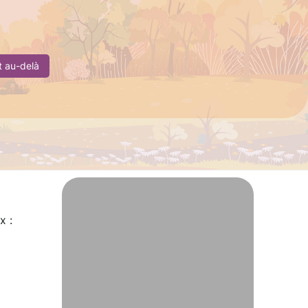
et au-delà
x :