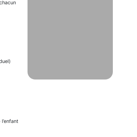
 chacun
duel)
l’enfant