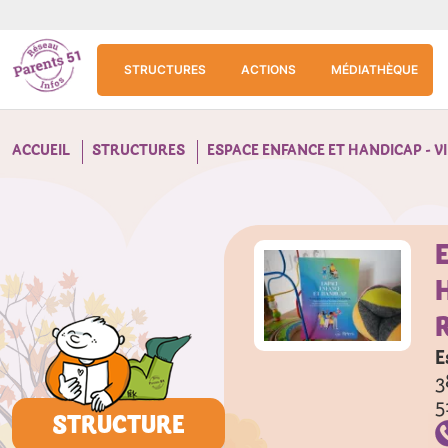
Aller au contenu principal
Panneau de gestion des cookies
STRUCTURES
ACTIONS
MÉDIATHÈQUE
ACCUEIL
STRUCTURES
ESPACE ENFANCE ET HANDICAP - VI
E
3
5
STRUCTURE