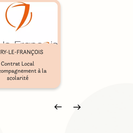
TRY-LE-FRANÇOIS
Contrat Local
compagnement à la
scolarité