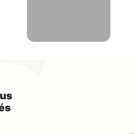
us
tés