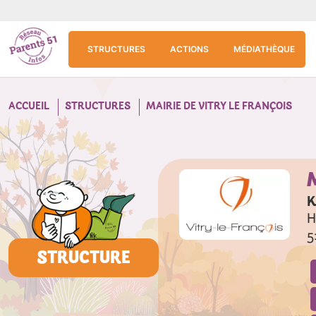
Aller au contenu principal
Panneau de gestion des cookies
STRUCTURES
ACTIONS
MÉDIATHÈQUE
ACCUEIL
STRUCTURES
MAIRIE DE VITRY LE FRANÇOIS
K
H
5
STRUCTURE