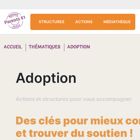
Aller au contenu principal
Panneau de gestion des cookies
STRUCTURES
ACTIONS
MÉDIATHÈQUE
ACCUEIL
THÉMATIQUES
ADOPTION
Adoption
Actions et structures pour vous accompagner
Des clés pour mieux co
et trouver du soutien !