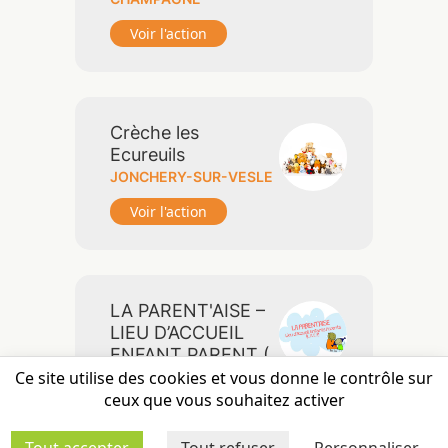
Voir l'action
Crèche les
Ecureuils
JONCHERY-SUR-VESLE
Voir l'action
LA PARENT'AISE –
LIEU D’ACCUEIL
ENFANT PARENT (
LAEP)
Ce site utilise des cookies et vous donne le contrôle sur
ceux que vous souhaitez activer
VITRY-LE-FRANÇOIS
Voir l'action