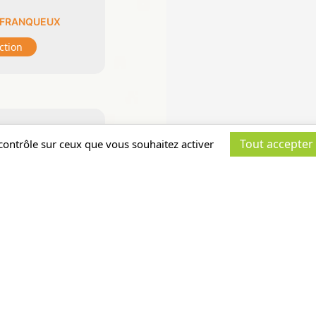
-FRANQUEUX
action
Tout accepter
 contrôle sur ceux que vous souhaitez activer
THEQUE
-
S
action
OLOGIE
ERNITE
-