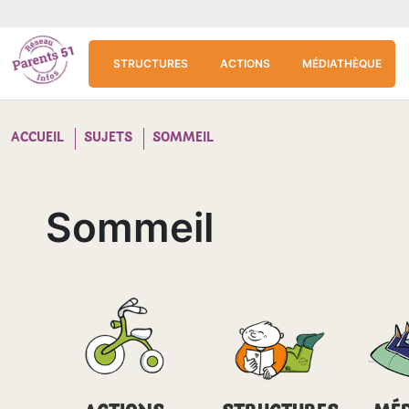
Aller au contenu principal
Panneau de gestion des cookies
STRUCTURES
ACTIONS
MÉDIATHÈQUE
ACCUEIL
SUJETS
SOMMEIL
Sommeil