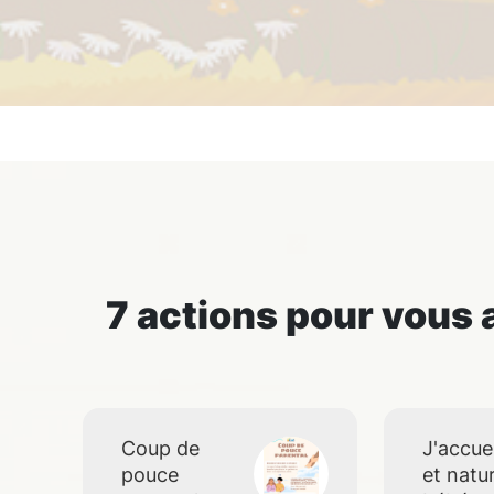
7
action
s
pour vous a
Coup de
J'accue
pouce
et natu