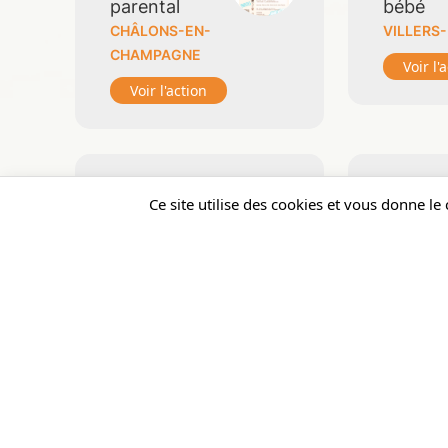
parental
bébé
CHÂLONS-EN-
VILLERS
CHAMPAGNE
Voir l'
Voir l'action
La
LA
Ce site utilise des cookies et vous donne le
Parenthèque
PAREN
VITRY-LE-
VITRY-LE
FRANÇOIS
FRANÇOI
Voir l'action
Voir l'
QUESTIONS
SOPRH
DE PARENTS
& MAT
VITRY-LE-
VITRY-LE