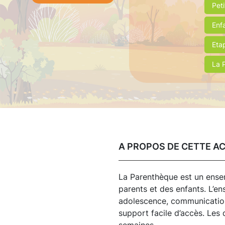
Peti
Enf
Eta
La 
A PROPOS DE CETTE A
La Parenthèque est un ensem
parents et des enfants. L’e
adolescence, communication.
support facile d’accès. Le