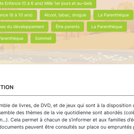
te Enfance (0 à 6 ans) Mille 1er jours et au-delà
ance (6 à 10 ans)
Alcool, tabac, drogue
La Parenthèque
pes du développement
Être parents
La Parenthèque
Parenthèque
Sommeil
CTION
ble de livres, de DVD, et de jeux qui sont à la disposition
nsemble des thèmes de la vie quotidienne sont abordés (colè
..). Cela permet à chacun de s’informer et aux familles d’
s documents peuvent être consultés sur place ou empruntés