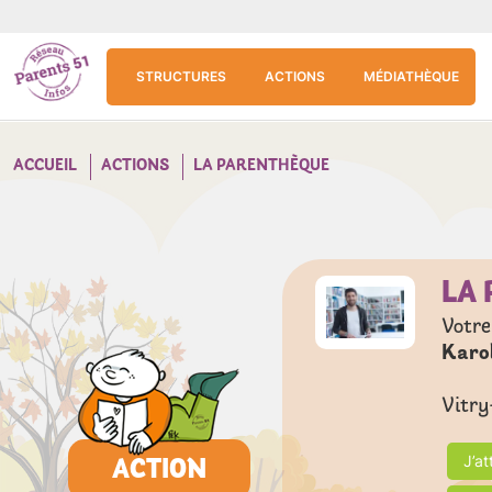
Aller au contenu principal
Panneau de gestion des cookies
STRUCTURES
ACTIONS
MÉDIATHÈQUE
ACCUEIL
ACTIONS
LA PARENTHÈQUE
LA
Votre
Karo
Vitry
ACTION
J’a