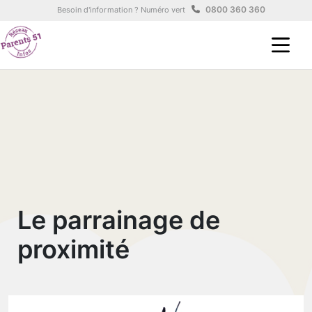
Aller au contenu principal
Panneau de gestion des cookies
0800 360 360
Besoin d'information ? Numéro vert
Le parrainage de
proximité