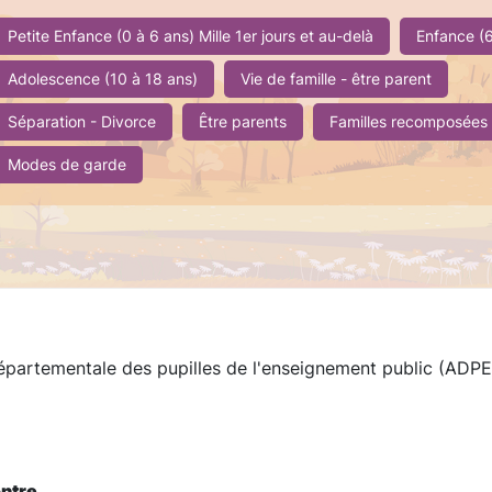
Petite Enfance (0 à 6 ans) Mille 1er jours et au-delà
Enfance (6
Adolescence (10 à 18 ans)
Vie de famille - être parent
Séparation - Divorce
Être parents
Familles recomposées
Modes de garde
partementale des pupilles de l'enseignement public (ADPE
.
ontre