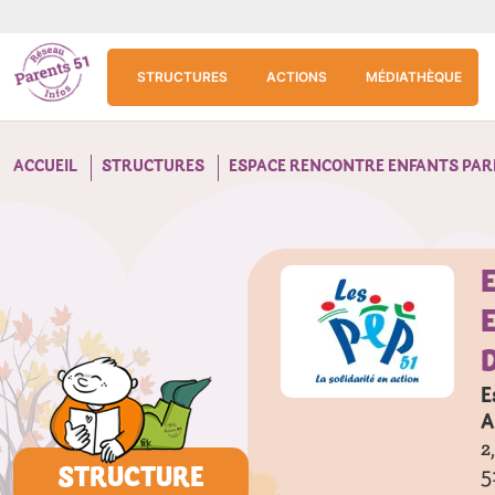
Aller au contenu principal
Panneau de gestion des cookies
STRUCTURES
ACTIONS
MÉDIATHÈQUE
ACCUEIL
STRUCTURES
ESPACE RENCONTRE ENFANTS PAR
E
A
2
STRUCTURE
5