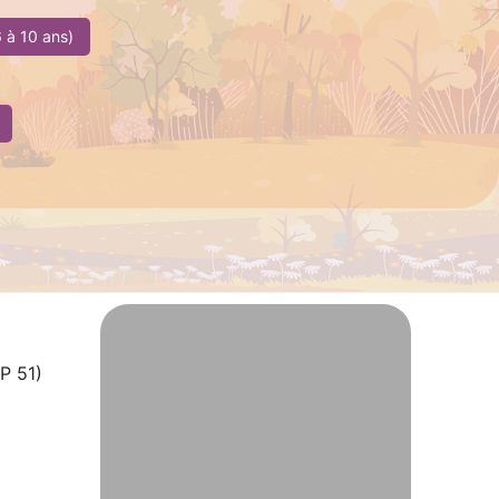
 à 10 ans)
P 51)