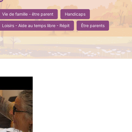
Vie de famille - être parent
Handicaps
Loisirs - Aide au temps libre - Répit
Être parents