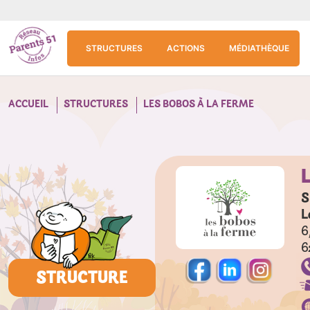
Aller au contenu principal
Panneau de gestion des cookies
STRUCTURES
ACTIONS
MÉDIATHÈQUE
ACCUEIL
STRUCTURES
LES BOBOS À LA FERME
S
L
6
6
STRUCTURE