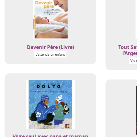
Devenir Père (Livre)
Tout Sa
l’Arge
J’attends un enfant
Vie 
Vivre seul avec papa et maman