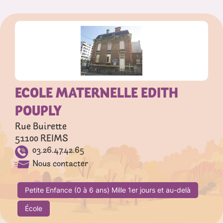
ECOLE MATERNELLE EDITH
POUPLY
Rue Buirette
51100
REIMS
03.26.47.42.65
Nous contacter
Petite Enfance (0 à 6 ans) Mille 1er jours et au-delà
École