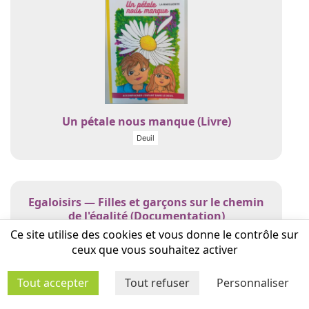
Un pétale nous manque (Livre)
Deuil
Egaloisirs — Filles et garçons sur le chemin
de l'égalité (Documentation)
Ce site utilise des cookies et vous donne le contrôle sur
Citoyenneté - Laïcité valeurs de la république
ceux que vous souhaitez activer
Tout accepter
Tout refuser
Personnaliser
Fiches pédagogiques sur l'égalité filles-