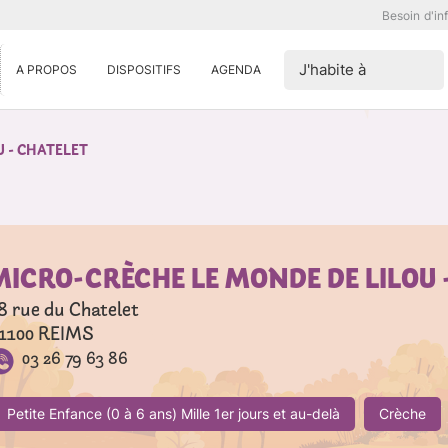
Besoin d'in
J'habite à
A PROPOS
DISPOSITIFS
AGENDA
 - CHATELET
MICRO-CRÈCHE LE MONDE DE LILOU 
8 rue du Chatelet
1100
REIMS
03 26 79 63 86
Petite Enfance (0 à 6 ans) Mille 1er jours et au-delà
Crèche